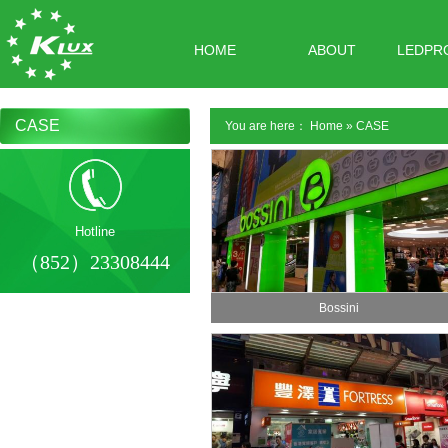
HOME
ABOUT
LEDPR
CASE
You are here：
Home
»
CASE
Hotline
（852）23308444
Bossini