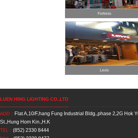
Fortress
Levis
LUEN HING LIGHTING CO.,LTD
ADD：
Flat A,10/F,hang Fung Industrial Bldg.,phase 2,2G Hok 
St.,Hung Hom Kin.,H.K
TEL：
(852) 2330 8444