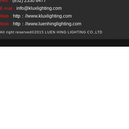
FAX：
(852) 2330 8477
E-mail：
info@kluxlighting.com
Web：
http：//www.kluxlighting.com
Web：
http：//www.luenhinglighting.com
All right reserved
©2015 LUEN HING LIGHTING CO.,LTD