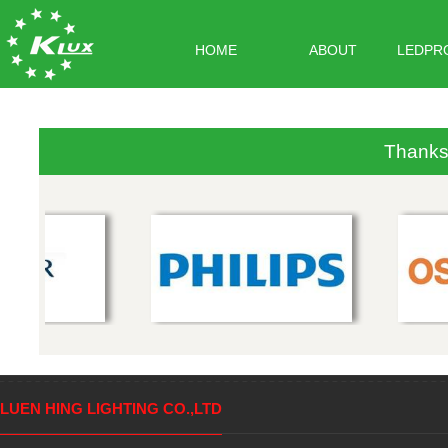
HOME
ABOUT
LEDPR
Thanks 
LUEN HING LIGHTING CO.,LTD