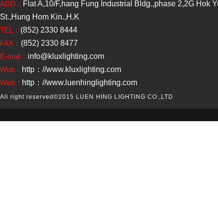
ADD：
Flat A,10/F,hang Fung Industrial Bldg.,phase 2,2G Hok 
St.,Hung Hom Kin.,H.K
TEL：
(852) 2330 8444
FAX：
(852) 2330 8477
E-mail：
info@kluxlighting.com
Web：
http：//www.kluxlighting.com
Web：
http：//www.luenhinglighting.com
All right reserved
©2015 LUEN HING LIGHTING CO.,LTD